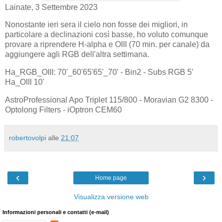
Lainate, 3 Settembre 2023
Nonostante ieri sera il cielo non fosse dei migliori, in
particolare a declinazioni così basse, ho voluto comunque
provare a riprendere H-alpha e OIII (70 min. per canale) da
aggiungere agli RGB dell'altra settimana.
Ha_RGB_OIII: 70'_60'65'65'_70' - Bin2 - Subs RGB 5'
Ha_OIII 10'
AstroProfessional Apo Triplet 115/800 - Moravian G2 8300 -
Optolong Filters - iOptron CEM60
robertovolpi
alle
21:07
‹
›
Home page
Visualizza versione web
Informazioni personali e contatti (e-mail)