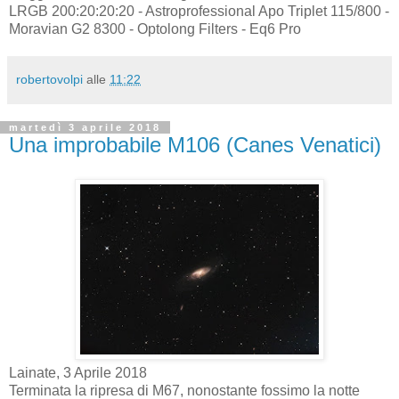
LRGB 200:20:20:20 - Astroprofessional Apo Triplet 115/800 -
Moravian G2 8300 - Optolong Filters - Eq6 Pro
robertovolpi
alle
11:22
martedì 3 aprile 2018
Una improbabile M106 (Canes Venatici)
Lainate, 3 Aprile 2018
Terminata la ripresa di M67, nonostante fossimo la notte