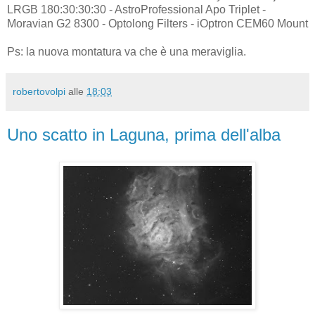
LRGB 180:30:30:30 - AstroProfessional Apo Triplet -
Moravian G2 8300 - Optolong Filters - iOptron CEM60 Mount
Ps: la nuova montatura va che è una meraviglia.
robertovolpi
alle
18:03
Uno scatto in Laguna, prima dell'alba