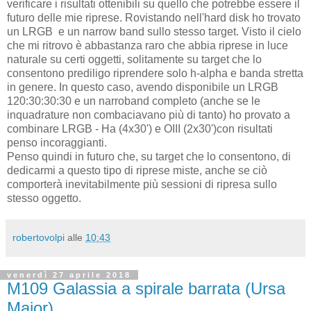
verificare i risultati ottenibili su quello che potrebbe essere il
futuro delle mie riprese. Rovistando nell'hard disk ho trovato
un LRGB e un narrow band sullo stesso target. Visto il cielo
che mi ritrovo è abbastanza raro che abbia riprese in luce
naturale su certi oggetti, solitamente su target che lo
consentono prediligo riprendere solo h-alpha e banda stretta
in genere. In questo caso, avendo disponibile un LRGB
120:30:30:30 e un narroband completo (anche se le
inquadrature non combaciavano più di tanto) ho provato a
combinare LRGB - Ha (4x30') e OIII (2x30')con risultati
penso incoraggianti.
Penso quindi in futuro che, su target che lo consentono, di
dedicarmi a questo tipo di riprese miste, anche se ciò
comporterà inevitabilmente più sessioni di ripresa sullo
stesso oggetto.
robertovolpi
alle
10:43
venerdì 27 aprile 2018
M109 Galassia a spirale barrata (Ursa
Major)