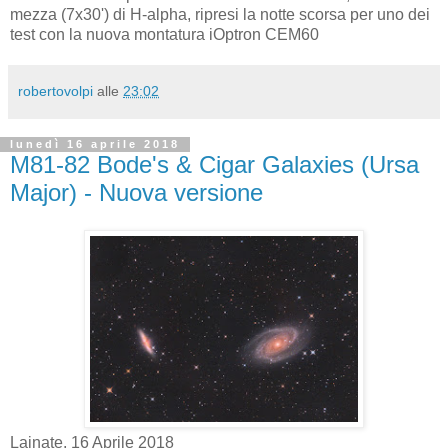
mezza (7x30') di H-alpha, ripresi la notte scorsa per uno dei
test con la nuova montatura iOptron CEM60
robertovolpi
alle
23:02
lunedì 16 aprile 2018
M81-82 Bode's & Cigar Galaxies (Ursa
Major) - Nuova versione
Lainate, 16 Aprile 2018