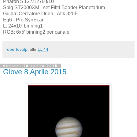
Pharon 5 127/1270 f/10
Sbig ST2000XM - set Filtri Baader Planetarium
Guida: Cercatore Orion - Atik 320E
Eq6 - Pro SynScan
L: 24x10' binning1
RGB: 6x5' binning2 per canale
robertovolpi
alle
11:44
venerdì 10 aprile 2015
Giove 8 Aprile 2015