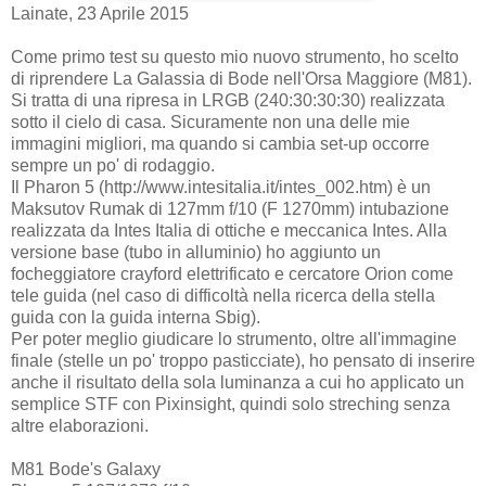
Lainate, 23 Aprile 2015
Come primo test su questo mio nuovo strumento, ho scelto
di riprendere La Galassia di Bode nell'Orsa Maggiore (M81).
Si tratta di una ripresa in LRGB (240:30:30:30) realizzata
sotto il cielo di casa. Sicuramente non una delle mie
immagini migliori, ma quando si cambia set-up occorre
sempre un po' di rodaggio.
Il Pharon 5 (http://www.intesitalia.it/intes_002.htm) è un
Maksutov Rumak di 127mm f/10 (F 1270mm) intubazione
realizzata da Intes Italia di ottiche e meccanica Intes. Alla
versione base (tubo in alluminio) ho aggiunto un
focheggiatore crayford elettrificato e cercatore Orion come
tele guida (nel caso di difficoltà nella ricerca della stella
guida con la guida interna Sbig).
Per poter meglio giudicare lo strumento, oltre all'immagine
finale (stelle un po' troppo pasticciate), ho pensato di inserire
anche il risultato della sola luminanza a cui ho applicato un
semplice STF con Pixinsight, quindi solo streching senza
altre elaborazioni.
M81 Bode's Galaxy