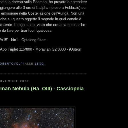
minata la ripresa sulla Pacman, ho provato a riprendere
ggiungere alle 3 ore di h-alpha riprese a Febbraio) su
 emissione nella Costellazione dell'Auriga. Non una
 che su questo oggetto il segnale in quel canale è
sistente. In ogni caso, visto che ormai la ripresa l'ho
 da fare per tirar fuori qualcosa.
2x15' - bin1 - Optolong filters
 Apo Triplet 115/800 - Moravian G2 8300 - iOptron
OBERTOVOLPI
ALLE
13:02
NOVEMBRE 2020
an Nebula (Ha_OIII) - Cassiopeia