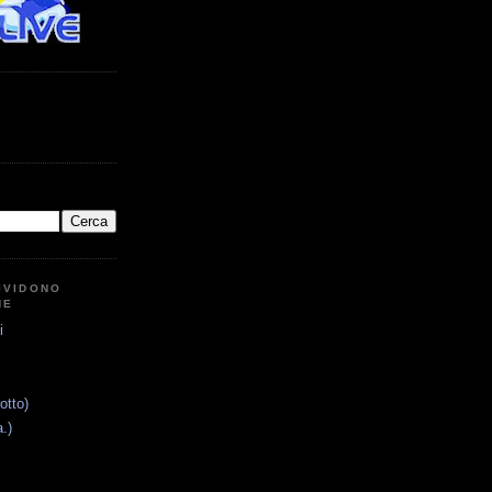
IVIDONO
NE
i
otto)
.)