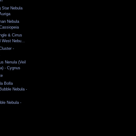
on
 Star Nebula
 Auriga
an Nebula
 Cassiopeia
ngle & Cirrus
l West Nebu...
luster -
a
s Nenula (Veil
a) - Cygnus
te
la Bolla
ubble Nebula -
le Nebula -