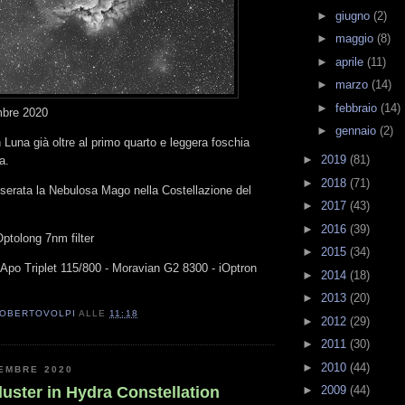
►
giugno
(2)
►
maggio
(8)
►
aprile
(11)
►
marzo
(14)
►
febbraio
(14)
mbre 2020
►
gennaio
(2)
 Luna già oltre al primo quarto e leggera foschia
►
2019
(81)
a.
►
2018
(71)
 serata la Nebulosa Mago nella Costellazione del
►
2017
(43)
►
2016
(39)
Optolong 7nm filter
►
2015
(34)
 Apo Triplet 115/800 - Moravian G2 8300 - iOptron
►
2014
(18)
►
2013
(20)
OBERTOVOLPI
ALLE
11:18
►
2012
(29)
►
2011
(30)
►
2010
(44)
EMBRE 2020
►
2009
(44)
uster in Hydra Constellation