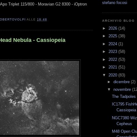
stefano focosi
 Apo Triplet 115/800 - Moravian G2 8300 - iOptron
OBERTOVOLPI
ALLE
18:48
ARCHIVIO BLOG
►
2026
(14)
►
2025
(38)
Head Nebula - Cassiopeia
►
2024
(1)
►
2023
(58)
►
2022
(53)
►
2021
(51)
▼
2020
(83)
►
dicembre
(2)
▼
novembre
(1
The Tadpoles 
IC1795 FishH
Cassiopeia
NGC7380 Wiza
Cepheus
M48 Open Clu