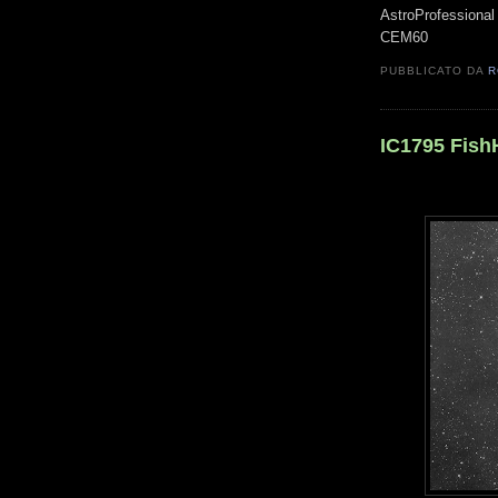
AstroProfessional
CEM60
PUBBLICATO DA
R
IC1795 Fish