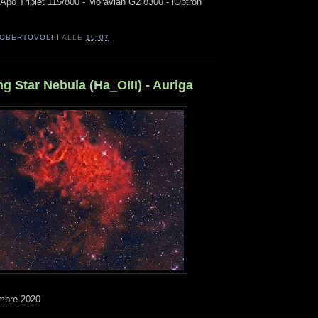
 Apo Triplet 115/800 - Moravian G2 8300 - iOptron
OBERTOVOLPI
ALLE
19:07
g Star Nebula (Ha_OIII) - Auriga
mbre 2020