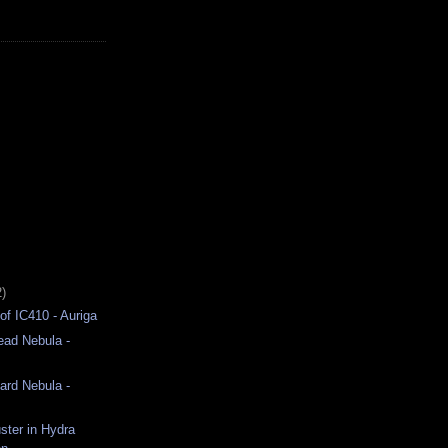
2)
of IC410 - Auriga
ead Nebula -
rd Nebula -
ster in Hydra