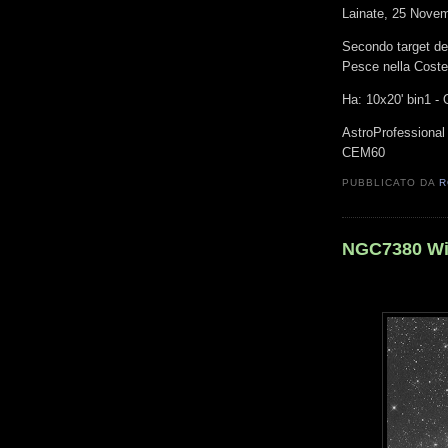
Lainate, 25 Nove
Secondo target del
Pesce nella Coste
Ha: 10x20' bin1 - 
AstroProfessional
CEM60
PUBBLICATO DA
R
NGC7380 Wi