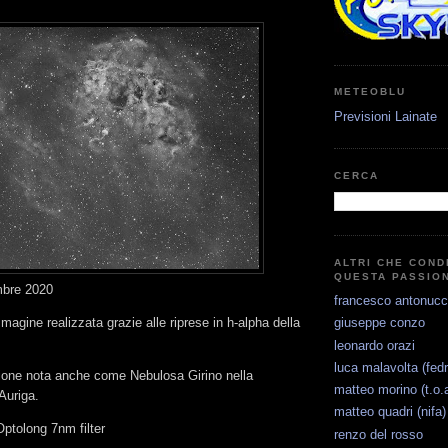
METEOBLU
Previsioni Lainate
CERCA
ALTRI CHE COND
QUESTA PASSIO
mbre 2020
francesco antonucc
magine realizzata grazie alle riprese in h-alpha della
giuseppe conzo
leonardo orazi
luca malavolta (fedr
one nota anche come Nebulosa Girino nella
matteo morino (t.o.a
Auriga.
matteo quadri (nifa)
Optolong 7nm filter
renzo del rosso