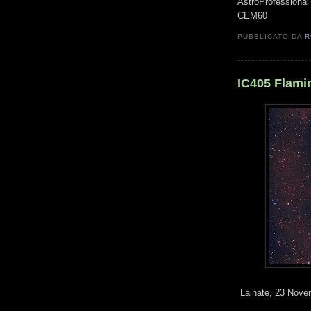
AstroProfessional
CEM60
PUBBLICATO DA
R
IC405 Flamin
Lainate, 23 Nove