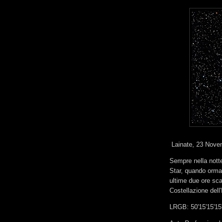
Lainate, 23 Nove
Sempre nella notte 
Star, quando ormai
ultime due ore sc
Costellazione dell'
LRGB: 50'15'15'15'