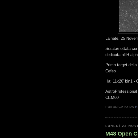
Lainate, 25 Nove
Serata/nottata con
dedicata all'H-alph
Primo target della
Cefeo
Ha: 11x20' bin1 - 
AstroProfessional
CEM60
PUBBLICATO DA
R
LUNEDÌ 23 NOV
M48 Open Cl