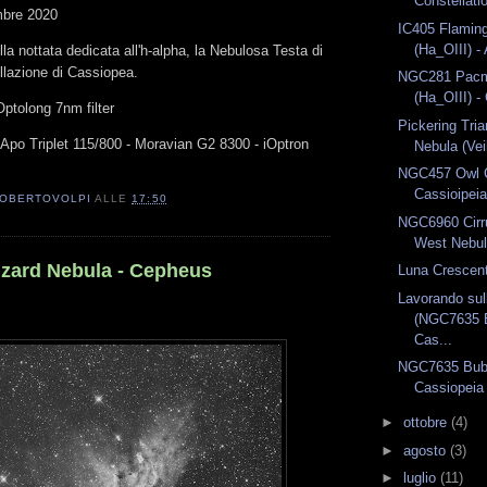
Constellati
mbre 2020
IC405 Flaming
(Ha_OIII) -
la nottata dedicata all'h-alpha, la Nebulosa Testa di
llazione di Cassiopea.
NGC281 Pacm
(Ha_OIII) -
Optolong 7nm filter
Pickering Tria
 Apo Triplet 115/800 - Moravian G2 8300 - iOptron
Nebula (Vei
NGC457 Owl C
Cassioipei
OBERTOVOLPI
ALLE
17:50
NGC6960 Cirru
West Nebul
zard Nebula - Cepheus
Luna Crescen
Lavorando sul
(NGC7635 B
Cas...
NGC7635 Bubb
Cassiopeia
►
ottobre
(4)
►
agosto
(3)
►
luglio
(11)