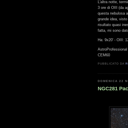
L'altra notte, ter
3 ore di OIII (da a
questa nebulosa a
grande idea, visto
risultato quasi ine
fatta, mi sono dato
Ha: 9x20' - OIII: 1
AstroProfessional
CEM60
PUBBLICATO DA
R
DOMENICA 22 
NGC281 Pacm