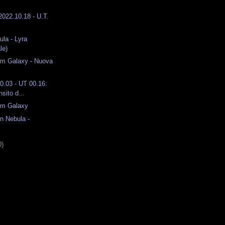
 2022.10.18 - U.T.
la - Lyra
le)
um Galaxy - Nuova
10.03 - UT 00.16:
nsito d...
um Galaxy
n Nebula -
0)