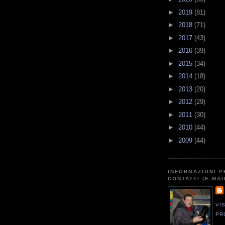
►
2019
(81)
►
2018
(71)
►
2017
(43)
►
2016
(39)
►
2015
(34)
►
2014
(18)
►
2013
(20)
►
2012
(29)
►
2011
(30)
►
2010
(44)
►
2009
(44)
INFORMAZIONI P
CONTATTI (E-MAI
VI
PR