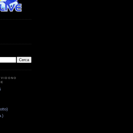
IVIDONO
NE
i
otto)
.)