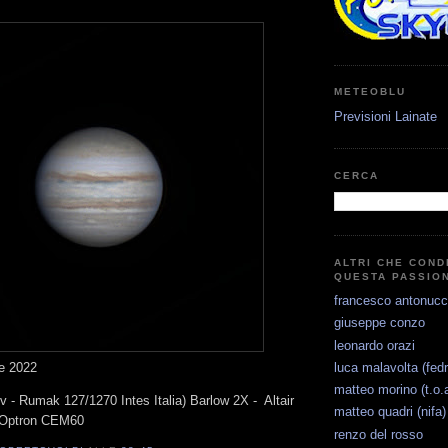
METEOBLU
Previsioni Lainate
CERCA
ALTRI CHE COND
QUESTA PASSIO
francesco antonucc
giuseppe conzo
leonardo orazi
luca malavolta (fedr
re 2022
matteo morino (t.o.a
 - Rumak 127/1270 Intes Italia) Barlow 2X - Altair
matteo quadri (nifa)
Optron CEM60
renzo del rosso