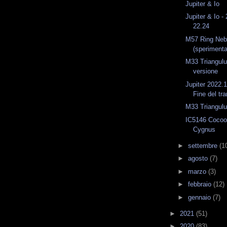
Jupiter & Io
Jupiter & Io -
22.24
M57 Ring Nebu
(sperimenta
M33 Triangul
versione
Jupiter 2022.
Fine del tra
M33 Triangul
IC5146 Cocoo
Cygnus
►
settembre
(1
►
agosto
(7)
►
marzo
(3)
►
febbraio
(12)
►
gennaio
(7)
►
2021
(51)
►
2020
(83)