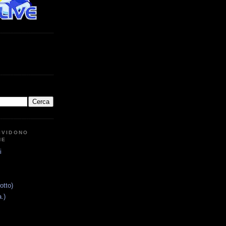
IVIDONO
NE
i
otto)
.)