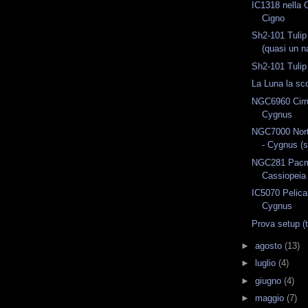
IC1318 nella 
Cigno
Sh2-101 Tuli
(quasi un 
Sh2-101 Tulip
La Luna la sc
NGC6960 Cirr
Cygnus
NGC7000 Nort
- Cygnus (s
NGC281 Pacm
Cassiopeia
IC5070 Pelica
Cygnus
Prova setup (t
►
agosto
(13)
►
luglio
(4)
►
giugno
(4)
►
maggio
(7)