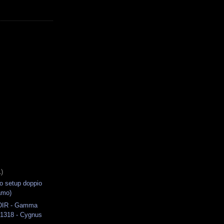
1)
o setup doppio
iamo)
DIR - Gamma
C1318 - Cygnus