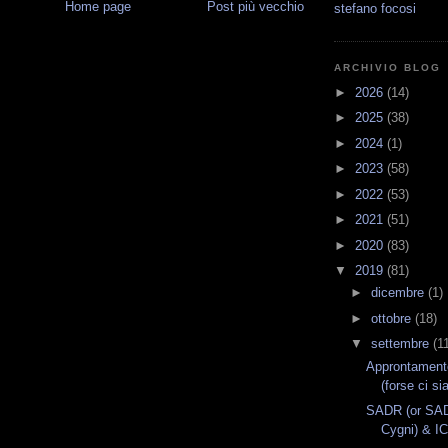
Home page
Post più vecchio
stefano focosi
ARCHIVIO BLOG
►
2026
(14)
►
2025
(38)
►
2024
(1)
►
2023
(58)
►
2022
(53)
►
2021
(51)
►
2020
(83)
▼
2019
(81)
►
dicembre
(1)
►
ottobre
(18)
▼
settembre
(1
Approntament
(forse ci s
SADR (or SA
Cygni) & I