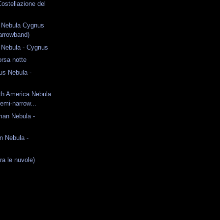
Costellazione del
p Nebula Cygnus
narrowband)
 Nebula - Cygnus
orsa notte
us Nebula -
h America Nebula
emi-narrow...
an Nebula -
n Nebula -
ra le nuvole)