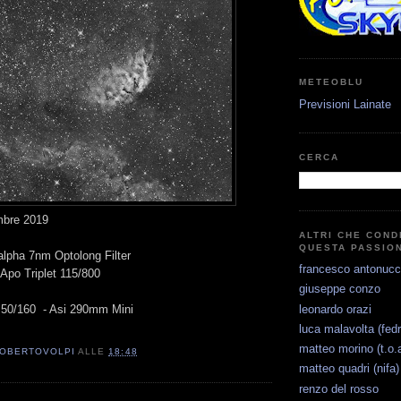
METEOBLU
Previsioni Lainate
CERCA
mbre 2019
ALTRI CHE COND
QUESTA PASSIO
alpha 7nm Optolong Filter
francesco antonucc
 Apo Triplet 115/800
giuseppe conzo
leonardo orazi
 50/160 - Asi 290mm Mini
luca malavolta (fedr
matteo morino (t.o.a
OBERTOVOLPI
ALLE
18:48
matteo quadri (nifa)
renzo del rosso