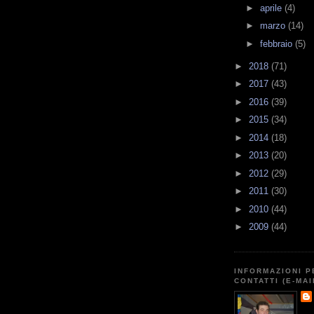
►
aprile
(4)
►
marzo
(14)
►
febbraio
(5)
►
2018
(71)
►
2017
(43)
►
2016
(39)
►
2015
(34)
►
2014
(18)
►
2013
(20)
►
2012
(29)
►
2011
(30)
►
2010
(44)
►
2009
(44)
INFORMAZIONI P
CONTATTI (E-MAI