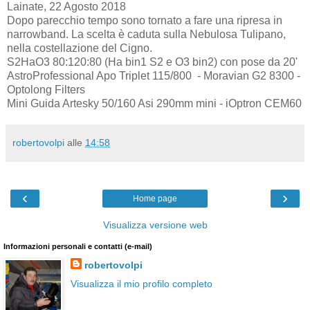
Lainate, 22 Agosto 2018
Dopo parecchio tempo sono tornato a fare una ripresa in
narrowband. La scelta è caduta sulla Nebulosa Tulipano,
nella costellazione del Cigno.
S2HaO3 80:120:80 (Ha bin1 S2 e O3 bin2) con pose da 20'
AstroProfessional Apo Triplet 115/800 - Moravian G2 8300 -
Optolong Filters
Mini Guida Artesky 50/160 Asi 290mm mini - iOptron CEM60
robertovolpi
alle
14:58
‹
›
Home page
Visualizza versione web
Informazioni personali e contatti (e-mail)
robertovolpi
Visualizza il mio profilo completo