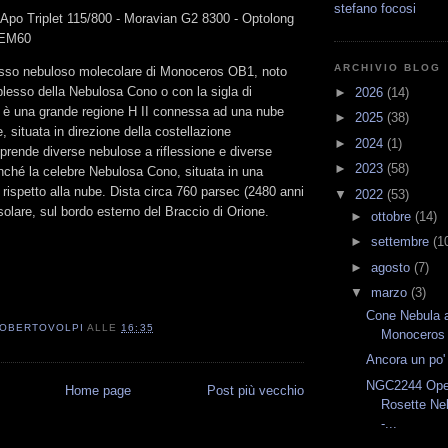
stefano focosi
 Apo Triplet 115/800 - Moravian G2 8300 - Optolong
 CEM60
ARCHIVIO BLOG
sso nebuloso molecolare di Monoceros OB1, noto
sso della Nebulosa Cono o con la sigla di
►
2026
(14)
 è una grande regione H II connessa ad una nube
►
2025
(38)
, situata in direzione della costellazione
►
2024
(1)
prende diverse nebulose a riflessione e diverse
►
2023
(58)
nché la celebre Nebulosa Cono, situata in una
 rispetto alla nube. Dista circa 760 parsec (2480 anni
▼
2022
(53)
solare, sul bordo esterno del Braccio di Orione.
►
ottobre
(14)
►
settembre
(1
►
agosto
(7)
▼
marzo
(3)
Cone Nebula a
OBERTOVOLPI
ALLE
16:35
Monoceros
Ancora un po'
NGC2244 Open
Home page
Post più vecchio
Rosette Ne
-...