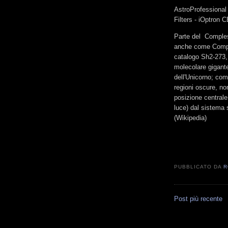
AstroProfessional
Filters - iOptron
Parte del Comple
anche come Comple
catalogo Sh2-273,
molecolare gigante
dell'Unicorno; com
regioni oscure, no
posizione centrale
luce) dal sistema 
(Wikipedia)
PUBBLICATO DA
R
Post più recente