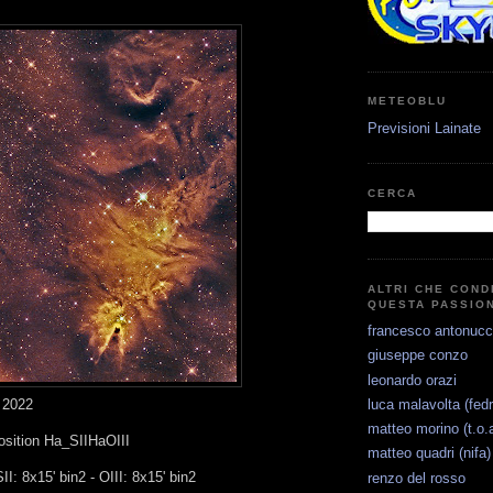
METEOBLU
Previsioni Lainate
CERCA
ALTRI CHE COND
QUESTA PASSIO
francesco antonucc
giuseppe conzo
leonardo orazi
luca malavolta (fedr
 2022
matteo morino (t.o.a
sition Ha_SIIHaOIII
matteo quadri (nifa)
II: 8x15' bin2 - OIII: 8x15' bin2
renzo del rosso