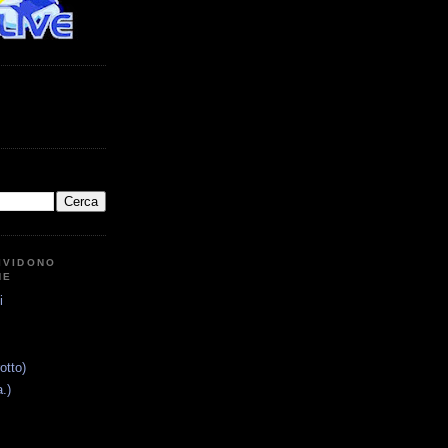
IVIDONO
NE
i
otto)
.)