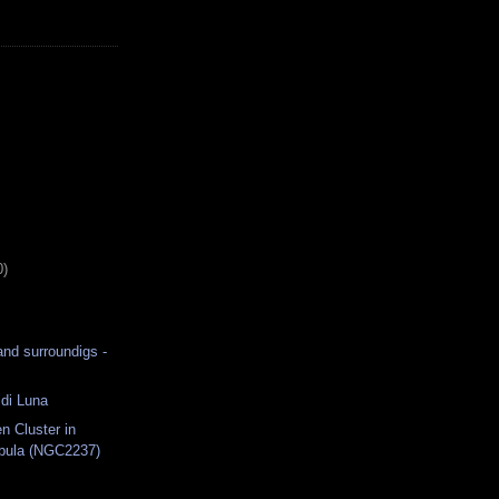
0)
nd surroundigs -
 di Luna
 Cluster in
bula (NGC2237)