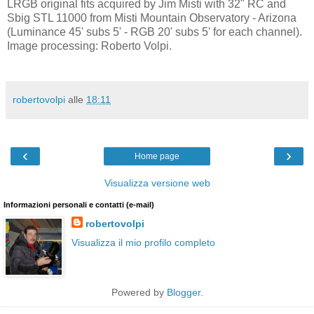
LRGB original fits acquired by Jim Misti with 32" RC and
Sbig STL 11000 from Misti Mountain Observatory - Arizona
(Luminance 45' subs 5' - RGB 20' subs 5' for each channel).
Image processing: Roberto Volpi.
robertovolpi
alle
18:11
‹
›
Home page
Visualizza versione web
Informazioni personali e contatti (e-mail)
robertovolpi
Visualizza il mio profilo completo
Powered by
Blogger
.