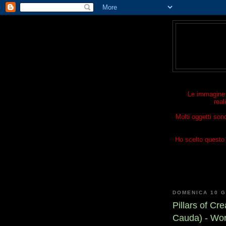
Le immagine p
real
Molti oggetti son
Ho scelto questo t
DOMENICA 10 G
Pillars of C
Cauda) - Wor