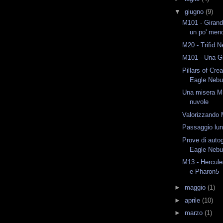
▼
giugno
(9)
M101 - Girand
un po' men
M20 - Trifid N
M101 - Una G
Pillars of Cre
Eagle Nebul
Una misera M5
nuvole
Valorizzando
Passaggio lun
Prove di auto
Eagle Nebula
M13 - Hercule
e Pharon5
►
maggio
(1)
►
aprile
(10)
►
marzo
(1)