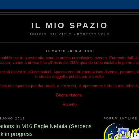
IL MIO SPAZIO
IMMAGINI DAL CIELO - ROBERTO VOLPI
DA MARZO 2009 A OGGI
ubblicate in questo sito sono in ordine cronologico inverso. Partendo dall'u
izzata, vanno a ritroso fino all'inizio del 2009 quando sono iniziate le prime rip
o stati ripresi in più occasioni, spesso con strumentazione diversa, pertanto, è
lo stesso soggetto pubblicato più volte.
ipo di sequenza per dar modo, a chi vorrà, di ripercorrere tutta la mia attività, 
Buona visione.
Roberto
IUGNO 2018
FORUM SKYLIVE
reations in M16 Eagle Nebula (Serpens
k in progress