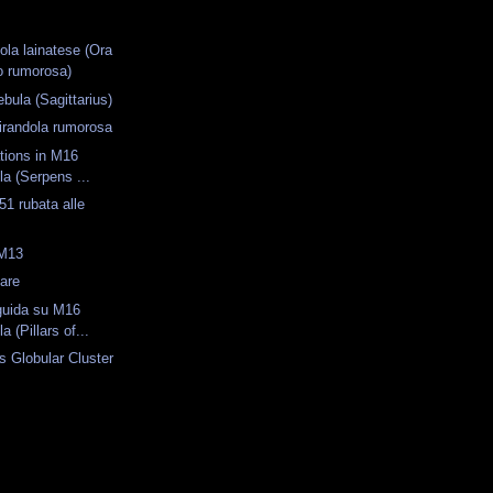
ola lainatese (Ora
o rumorosa)
ebula (Sagittarius)
irandola rumorosa
ations in M16
a (Serpens ...
1 rubata alle
 M13
are
guida su M16
 (Pillars of...
s Globular Cluster