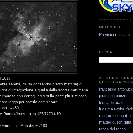
METEOBLU
Previsioni Lainate
CERCA
o 2018
ALTRI CHE COND
QUESTA PASSIO
ente serena, mi ha consentito (verso mattina) di
francesco antonucc
a ora di integrazione a quella della scorsa settimana.
giuseppe conzo
umorosa con dettagli solo sulla parte più luminosa.
eteo regga per poterla completare.
leonardo orazi
pha - 4x30'
luca malavolta (fedr
-Rumak/Intes Italia) 127/1270 f/10
matteo morino (t.o.a
matteo quadri (nifa)
0mm mini - Artesky 50/160
renzo del rosso