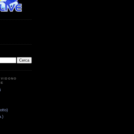
IVIDONO
NE
i
otto)
.)