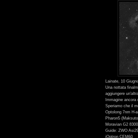
Lainate, 10 Giugn
Una nottata finalm
aggiungere un'altr
Immagine ancora r
Speriamo che il m
Optolong 7nm H-al
Pharon5 (Maksutov
Moravian G2 8300
Guide: ZWO Asi29
iOptron CEM60