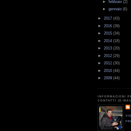
►
febbraio
(2)
►
gennaio
(6)
►
2017
(43)
►
2016
(39)
►
2015
(34)
►
2014
(18)
►
2013
(20)
►
2012
(29)
►
2011
(30)
►
2010
(44)
►
2009
(44)
INFORMAZIONI P
CONTATTI (E-MAI
VI
PR