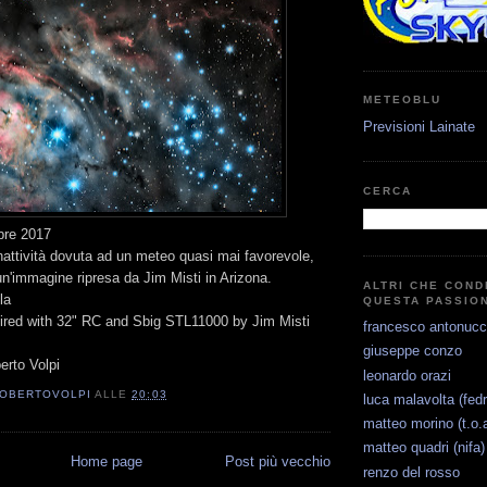
METEOBLU
Previsioni Lainate
CERCA
bre 2017
nattività dovuta ad un meteo quasi mai favorevole,
un'immagine ripresa da Jim Misti in Arizona.
ALTRI CHE COND
la
QUESTA PASSIO
red with 32" RC and Sbig STL11000 by Jim Misti
francesco antonucc
giuseppe conzo
rto Volpi
leonardo orazi
OBERTOVOLPI
ALLE
20:03
luca malavolta (fedr
matteo morino (t.o.a
matteo quadri (nifa)
Home page
Post più vecchio
renzo del rosso