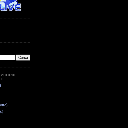
IVIDONO
NE
i
otto)
.)