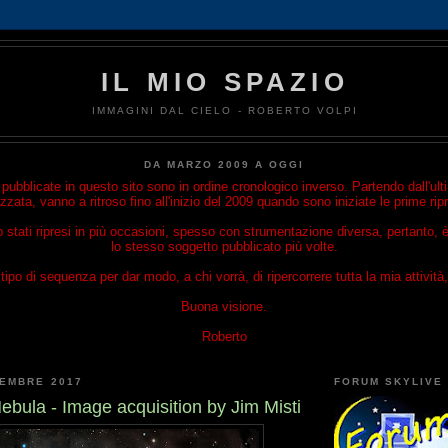
IL MIO SPAZIO
IMMAGINI DAL CIELO - ROBERTO VOLPI
DA MARZO 2009 A OGGI
ubblicate in questo sito sono in ordine cronologico inverso. Partendo dall'u
izzata, vanno a ritroso fino all'inizio del 2009 quando sono iniziate le prime rip
o stati ripresi in più occasioni, spesso con strumentazione diversa, pertanto, è
lo stesso soggetto pubblicato più volte.
ipo di sequenza per dar modo, a chi vorrà, di ripercorrere tutta la mia attività, 
Buona visione.
Roberto
TEMBRE 2017
FORUM SKYLIVE
bula - Image acquisition by Jim Misti