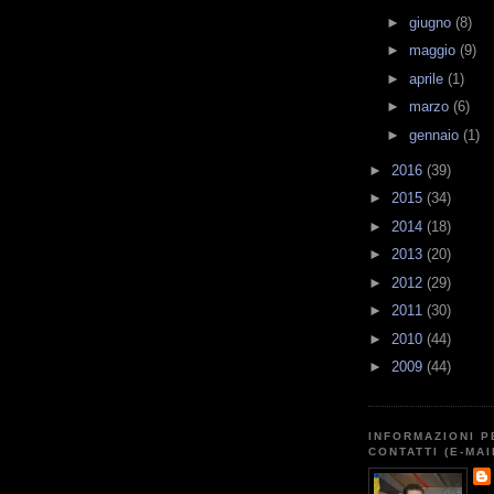
►
giugno
(8)
►
maggio
(9)
►
aprile
(1)
►
marzo
(6)
►
gennaio
(1)
►
2016
(39)
►
2015
(34)
►
2014
(18)
►
2013
(20)
►
2012
(29)
►
2011
(30)
►
2010
(44)
►
2009
(44)
INFORMAZIONI P
CONTATTI (E-MAI