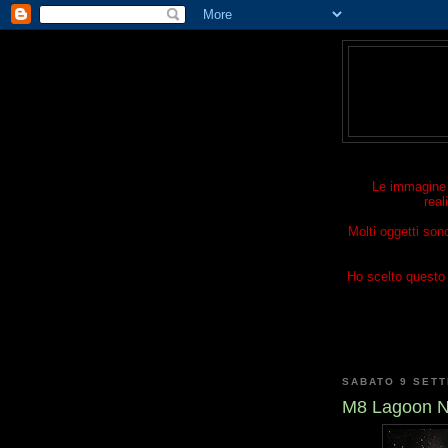
Le immagine p
real
Molti oggetti son
Ho scelto questo t
SABATO 9 SET
M8 Lagoon Ne