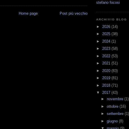
stefano focosi
Home page
Post più vecchio
ARCHIVIO BLOG
►
2026
(14)
►
2025
(38)
►
2024
(1)
►
2023
(58)
►
2022
(53)
►
2021
(51)
►
2020
(83)
►
2019
(81)
►
2018
(71)
▼
2017
(43)
►
novembre
(1)
►
ottobre
(16)
►
settembre
(1)
►
giugno
(8)
▼
maggio
(9)