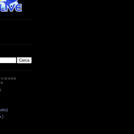
IVIDONO
NE
i
otto)
.)