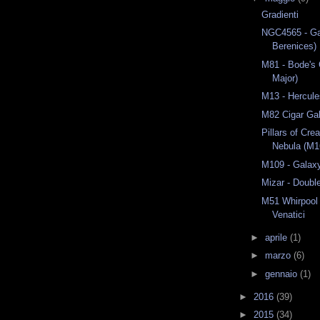
Gradienti
NGC4565 - G
Berenices)
M81 - Bode's 
Major)
M13 - Hercule
M82 Cigar Gal
Pillars of Cre
Nebula (M16
M109 - Galaxy
Mizar - Doubl
M51 Whirpool
Venatici
►
aprile
(1)
►
marzo
(6)
►
gennaio
(1)
►
2016
(39)
►
2015
(34)