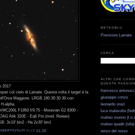
METEOBLU
Previsioni Lainate
CERCA
ALTRI CHE COND
QUESTA PASSIO
o 2017
francesco antonucc
mpari col cielo di Lainate. Questa volta il target è la
giuseppe conzo
ell'Orsa Maggiore. LRGB 180:30:30:30 con
leonardo orazi
i H-alpha.
 VMC200L F1950 f/9.75 - Moravian G2 8300 -
luca malavolta (fedr
- OAG Atik 320E - Eq6 Pro (mod. Rowan)
matteo morino (t.o.a
GB: 3x10' bin2 - Ha 2x30' bin1
matteo quadri (nifa)
renzo del rosso
OBERTOVOLPI
ALLE
21:58