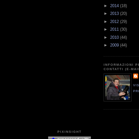
►
2014
(18)
►
2013
(20)
►
2012
(29)
►
2011
(30)
►
2010
(44)
►
2009
(44)
INFORMAZIONI P
CONTATTI (E-MAI
VI
PR
PIXINSIGHT